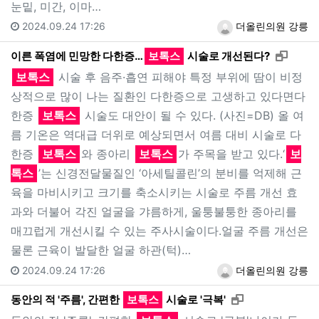
눈밑, 미간, 이마…
2024.09.24 17:26
더올린의원 강릉
새창으
이른 폭염에 민망한 다한증…
보톡스
시술로 개선된다?
보톡스
시술 후 음주·흡연 피해야 특정 부위에 땀이 비정
상적으로 많이 나는 질환인 다한증으로 고생하고 있다면다
한증
보톡스
시술도 대안이 될 수 있다. (사진=DB) 올 여
름 기온은 역대급 더위로 예상되면서 여름 대비 시술로 다
한증
보톡스
와 종아리
보톡스
가 주목을 받고 있다.‘
보
톡스
’는 신경전달물질인 ‘아세틸콜린’의 분비를 억제해 근
육을 마비시키고 크기를 축소시키는 시술로 주름 개선 효
과와 더불어 각진 얼굴을 갸름하게, 울퉁불퉁한 종아리를
매끄럽게 개선시킬 수 있는 주사시술이다.얼굴 주름 개선은
물론 근육이 발달한 얼굴 하관(턱)…
2024.09.24 17:26
더올린의원 강릉
새창으로 보기
동안의 적 '주름', 간편한
보톡스
시술로 '극복'