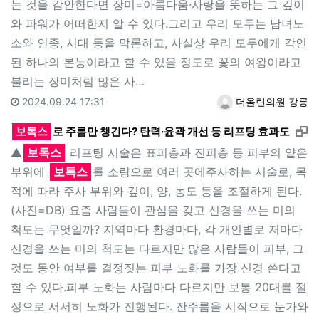
는 것을 감안한다면 장미=아름다움·사랑을 뜻하는 그 깊이
와 파워가 어떠한지 알 수 있다.그리고 우리 모두는 남녀노
소와 인종, 시대 등을 막론하고, 사실상 우리 모두에게 각인
된 하나의 본능이라고 할 수 있을 정도로 꽃의 여왕이라고
불리는 장미처럼 많은 사…
2024.09.24 17:31
더올린의원 강릉
새
보톡스
로 주름만 챙긴다? 탄력·윤곽 개선 등 리프팅 효과도
▲
보톡스
리프팅 시술은 표피층과 진피층 등 피부의 얕은
부위에
보톡스
를 소량으로 여러 곳에주사하는 시술로, 목
적에 따라 주사 부위와 깊이, 양, 농도 등을 조절하게 된다.
(사진=DB) 요즘 사람들이 관심을 갖고 신경을 쓰는 미의
척도는 무엇일까? 지역마다 환경마다, 각 개인별로 저마다
신경을 쓰는 미의 척도는 다르지만 많은 사람들이 피부, 그
것도 동안 여부를 결정짓는 피부 노화를 가장 신경 쓴다고
할 수 있다.피부 노화는 사람마다 다르지만 보통 20대를 절
정으로 서서히 노화가 진행된다. 잔주름을 시작으로 눈가와