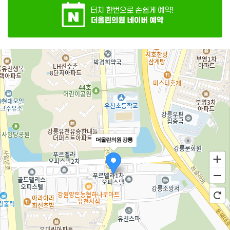
더올린의원 강릉