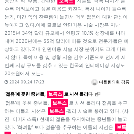
동안의 적 '주름', 간편한
보톡스
시술로 '극복'나이가 들
수록 어려보이고 싶은 마음도 커진다. 특히 나이가 들수록
눈가, 미간 쪽의 잔주름이 늘면서 더욱 젊음에 대한 관심이
높아지고 있다.이에 글로벌 안면미용 시술 시장은 지난
2015년 34억 달러 규모에서 연평균 10.1% 성장세를 나타
내며 2020년에는 55억 달러에 이를 것으로 전문가들은 예
상하고 있다.국내 안면미용 시술 시장 분위기도 크게 다르
지 않다. 특히 미용 및 성형 시술 건수 기준으로 전세계 세
번째 시장 규모를 갖추고 있는 한국의 안티에이징 시장도
20조원에서 오는…
2024.09.24 17:23
더올린의원 강릉
새창으로 보기
‘젊음’에 꽂힌 중년들,
보톡스
로 시선 돌리다
‘젊음’에 꽂힌 중년들,
보톡스
로 시선 돌리다 젊음을 추구
하는 이들의 시선은
보톡스
·필러 시술로 향하고 있다. (사
진=이미지스톡) 현재의 젊음을 유지하려는 중년들이 늘고
있다. ‘화려함’ 보다 젊음’을 추구하는 이들의 시선은
보톡