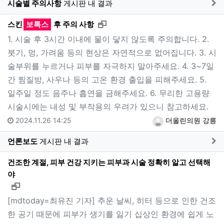
게
시술별 주의사항
게시판 내 결과
새창으로 보기
스킨
보톡스
후 주의 사항
1. 시술 후 3시간 이내에 물이 닿지 않도록 주의합니다. 2.
붓기, 멍, 가려움 등의 현상은 자연적으로 없어집니다. 3. 시
술부위를 누르거나 피부를 자극하지 말아주세요. 4. 3~7일
간 찜질방, 사우나 등의 고온 환경 출입을 피해주세요. 5.
일주일 정도 음주나 흡연을 금해주세요. 6. 무리한 고용량
시술시에는 내성 및 부작용의 우려가 있으니 참고하세요.
2024.11.26 14:25
더올린의원 강릉
게
언론보도
게시판 내 결과
건조한 계절, 피부 건강 지키는 피부과 시술 정확히 알고 선택해
야
새창으로 보기
[mdtoday=최유진 기자] 추운 날씨, 히터 등으로 인한 건조
한 공기 때문에 피부가 생기를 잃기 십상인 환경에 쉽게 노