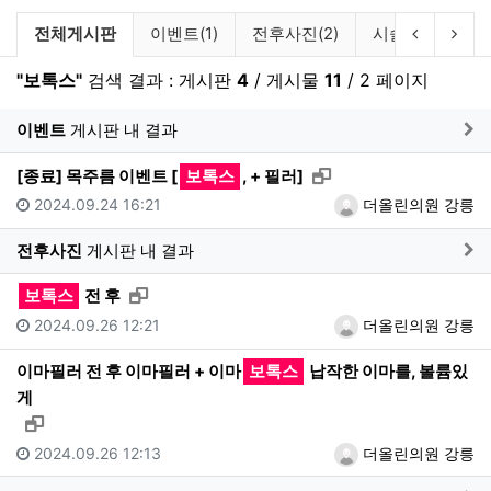
검색 게시판 목록
이전 게시
다음
전체게시판
이벤트(1)
전후사진(2)
시술별 주의사항(
"보톡스"
검색 결과 : 게시판
4
/ 게시물
11
/ 2 페이지
게
이벤트
게시판 내 결과
새창으로 보기
[종료] 목주름 이벤트 [
보톡스
, + 필러]
2024.09.24 16:21
더올린의원 강릉
게
전후사진
게시판 내 결과
새창으로 보기
보톡스
전 후
2024.09.26 12:21
더올린의원 강릉
이마필러 전 후 이마필러 + 이마
보톡스
납작한 이마를, 볼륨있
게
새창으로 보기
2024.09.26 12:13
더올린의원 강릉