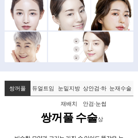
쌍꺼풀
듀얼트임
눈밑지방
상안검·하
눈재수술
재배치
안검·눈썹
쌍꺼풀 수술
하거상