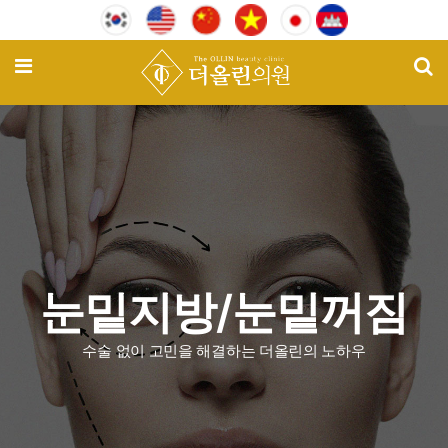
기
메뉴
눈밑지방/눈밑꺼짐
수술 없이 고민을 해결하는 더올린의 노하우