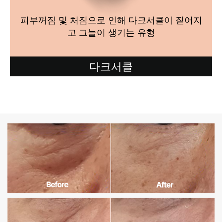
피부꺼짐 및 처짐으로 인해 다크서클이 짙어지
고 그늘이 생기는 유형
다크서클