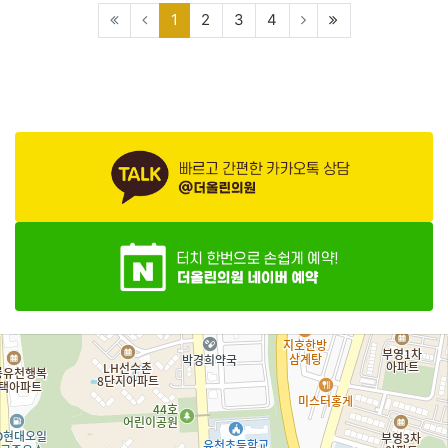
(current)
(last)
1
2
3
4