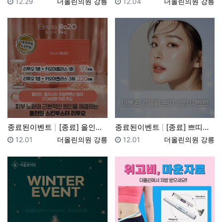
등록일
등록자
등록일
등록자
12.29
더올린의원 강릉
12.04
더올린의원 강릉
종료된이벤트
[종료] 올인원 스킨부스터 리투오 런칭 이벤트
종료된이벤트
[종료] 쁘띠성형 이벤트
등록일
등록자
등록일
등록자
12.01
더올린의원 강릉
12.01
더올린의원 강릉