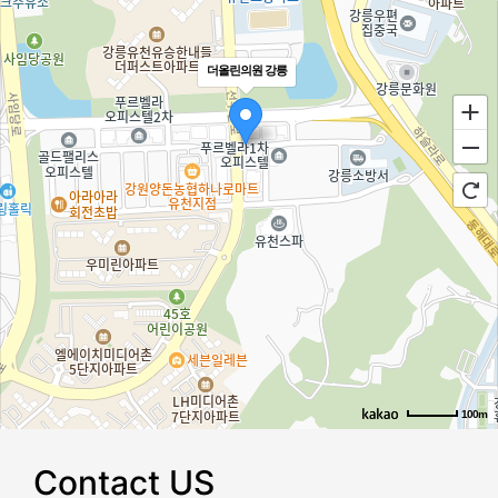
더올린의원 강릉
100m
로드뷰
길찾기
지도 크게 보기
Contact US