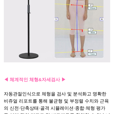
◀
체계적인 체형&자세검사 ▶
자동관절인식으로 체형을 검사 및 분석화고 명확한
비쥬얼 리포트를 통해 불균형 및 부정렬 수치와 근육
의 신전·단축상태·골격 시뮬레이션·종합·체형 평가