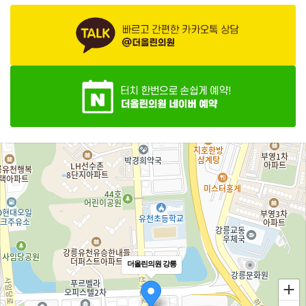
더올린의원 강릉