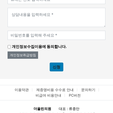
개인정보수집이용에 동의합니다.
개인정보취급방침
신청
이용약관
제증명비용 수수료 안내
문의하기
비급여 비용안내
PC버전
더올린의원
대표 : 류종만