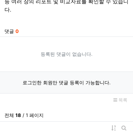
등 여러 장의 리포트 및 비교자료를 확인할 수 있습니
다.
관련자료
댓글
0
등록된 댓글이 없습니다.
로그인한 회원만 댓글 등록이 가능합니다.
목록
전체
18
/ 1 페이지
게시물 