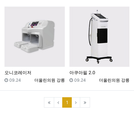
오니코레이저
아쿠아필 2.0
등록일
등록자
등록일
등록자
09.24
더올린의원 강릉
09.24
더올린의원 강릉
(current)
1