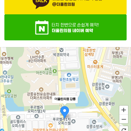
더올린의원 강릉