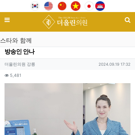
기
메뉴
스타와 함께
방송인 안나
작성자 정보
작성
작성일
더올린의원 강릉
2024.09.19 17:32
컨텐츠 정보
조회
5,481
본문