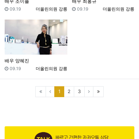
배우 조이플
배우 최홍규
등록일
등록자
등록일
등록자
09.19
더올린의원 강릉
09.19
더올린의원 강릉
배우 양혜진
등록일
등록자
09.19
더올린의원 강릉
(current)
(last)
1
2
3