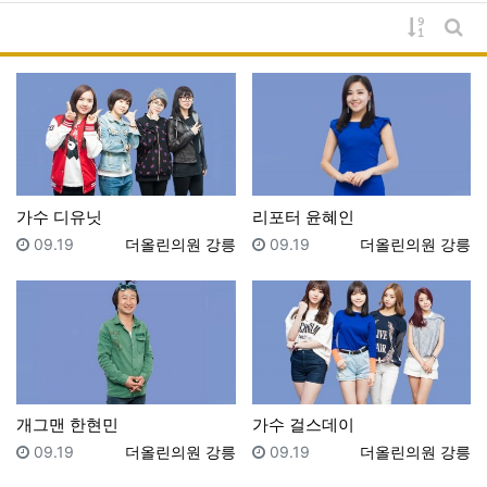
게시물 
게시
가수 디유닛
리포터 윤혜인
등록일
등록자
등록일
등록자
09.19
더올린의원 강릉
09.19
더올린의원 강릉
개그맨 한현민
가수 걸스데이
등록일
등록자
등록일
등록자
09.19
더올린의원 강릉
09.19
더올린의원 강릉