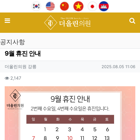
기
메뉴
공지사항
9월 휴진 안내
작성자 정보
작성
작성일
더올린의원 강릉
2025.08.05 11:06
컨텐츠 정보
조회
2,147
본문