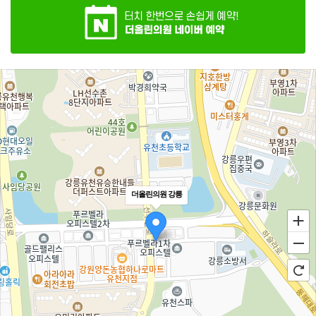
더올린의원 강릉